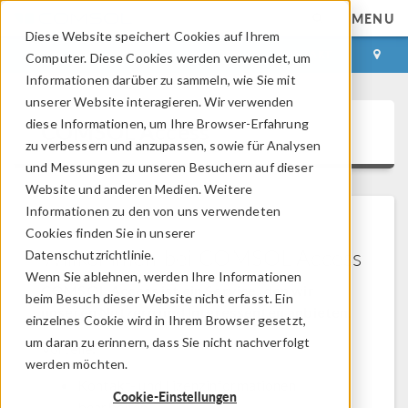
MENU
Diese Website speichert Cookies auf Ihrem
ANMELDEN
KONTAKT
Computer. Diese Cookies werden verwendet, um
Informationen darüber zu sammeln, wie Sie mit
unserer Website interagieren. Wir verwenden
diese Informationen, um Ihre Browser-Erfahrung
COMSOL Access
zu verbessern und anzupassen, sowie für Analysen
und Messungen zu unseren Besuchern auf dieser
Website und anderen Medien. Weitere
Informationen zu den von uns verwendeten
Cookies finden Sie in unserer
Willkommen bei COMSOL Access
Datenschutzrichtlinie.
Wenn Sie ablehnen, werden Ihre Informationen
COMSOL Access ist ein Service, den wir
beim Besuch dieser Website nicht erfasst. Ein
unseren Nutzern und Interessenten anbieten.
einzelnes Cookie wird in Ihrem Browser gesetzt,
um daran zu erinnern, dass Sie nicht nachverfolgt
Vorteile:
werden möchten.
Kontakt- und Lizenzinformationen
Cookie-Einstellungen
bearbeiten