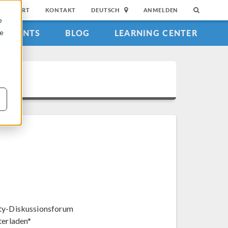
SUPPORT
KONTAKT
DEUTSCH
ANMELDEN
e
EVENTS
BLOG
LEARNING CENTER
ie
y-Diskussionsforum
terladen*