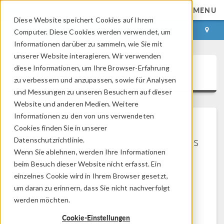
MENU
Diese Website speichert Cookies auf Ihrem
ANMELDEN
KONTAKT
Computer. Diese Cookies werden verwendet, um
Informationen darüber zu sammeln, wie Sie mit
unserer Website interagieren. Wir verwenden
diese Informationen, um Ihre Browser-Erfahrung
COMSOL Access
zu verbessern und anzupassen, sowie für Analysen
und Messungen zu unseren Besuchern auf dieser
Website und anderen Medien. Weitere
Informationen zu den von uns verwendeten
Cookies finden Sie in unserer
Willkommen bei COMSOL Access
Datenschutzrichtlinie.
Wenn Sie ablehnen, werden Ihre Informationen
COMSOL Access ist ein Service, den wir
beim Besuch dieser Website nicht erfasst. Ein
unseren Nutzern und Interessenten anbieten.
einzelnes Cookie wird in Ihrem Browser gesetzt,
um daran zu erinnern, dass Sie nicht nachverfolgt
Vorteile:
werden möchten.
Kontakt- und Lizenzinformationen
Cookie-Einstellungen
bearbeiten