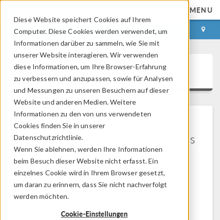
MENU
Diese Website speichert Cookies auf Ihrem
ANMELDEN
KONTAKT
Computer. Diese Cookies werden verwendet, um
Informationen darüber zu sammeln, wie Sie mit
unserer Website interagieren. Wir verwenden
diese Informationen, um Ihre Browser-Erfahrung
COMSOL Access
zu verbessern und anzupassen, sowie für Analysen
und Messungen zu unseren Besuchern auf dieser
Website und anderen Medien. Weitere
Informationen zu den von uns verwendeten
Cookies finden Sie in unserer
Willkommen bei COMSOL Access
Datenschutzrichtlinie.
Wenn Sie ablehnen, werden Ihre Informationen
COMSOL Access ist ein Service, den wir
beim Besuch dieser Website nicht erfasst. Ein
unseren Nutzern und Interessenten anbieten.
einzelnes Cookie wird in Ihrem Browser gesetzt,
um daran zu erinnern, dass Sie nicht nachverfolgt
Vorteile:
werden möchten.
Kontakt- und Lizenzinformationen
Cookie-Einstellungen
bearbeiten