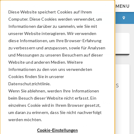
MENU
Diese Website speichert Cookies auf Ihrem
ANMELDEN
KONTAKT
Computer. Diese Cookies werden verwendet, um
Informationen darüber zu sammeln, wie Sie mit
unserer Website interagieren. Wir verwenden
diese Informationen, um Ihre Browser-Erfahrung
COMSOL Access
zu verbessern und anzupassen, sowie für Analysen
und Messungen zu unseren Besuchern auf dieser
Website und anderen Medien. Weitere
Informationen zu den von uns verwendeten
Cookies finden Sie in unserer
Willkommen bei COMSOL Access
Datenschutzrichtlinie.
Wenn Sie ablehnen, werden Ihre Informationen
COMSOL Access ist ein Service, den wir
beim Besuch dieser Website nicht erfasst. Ein
unseren Nutzern und Interessenten anbieten.
einzelnes Cookie wird in Ihrem Browser gesetzt,
um daran zu erinnern, dass Sie nicht nachverfolgt
Vorteile:
werden möchten.
Kontakt- und Lizenzinformationen
Cookie-Einstellungen
bearbeiten