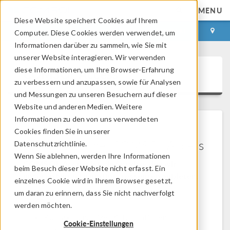
MENU
Diese Website speichert Cookies auf Ihrem
ANMELDEN
KONTAKT
Computer. Diese Cookies werden verwendet, um
Informationen darüber zu sammeln, wie Sie mit
unserer Website interagieren. Wir verwenden
diese Informationen, um Ihre Browser-Erfahrung
COMSOL Access
zu verbessern und anzupassen, sowie für Analysen
und Messungen zu unseren Besuchern auf dieser
Website und anderen Medien. Weitere
Informationen zu den von uns verwendeten
Cookies finden Sie in unserer
Willkommen bei COMSOL Access
Datenschutzrichtlinie.
Wenn Sie ablehnen, werden Ihre Informationen
COMSOL Access ist ein Service, den wir
beim Besuch dieser Website nicht erfasst. Ein
unseren Nutzern und Interessenten anbieten.
einzelnes Cookie wird in Ihrem Browser gesetzt,
um daran zu erinnern, dass Sie nicht nachverfolgt
Vorteile:
werden möchten.
Kontakt- und Lizenzinformationen
Cookie-Einstellungen
bearbeiten