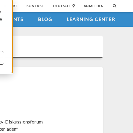
SUPPORT
KONTAKT
DEUTSCH
ANMELDEN
e
EVENTS
BLOG
LEARNING CENTER
ie
y-Diskussionsforum
terladen*