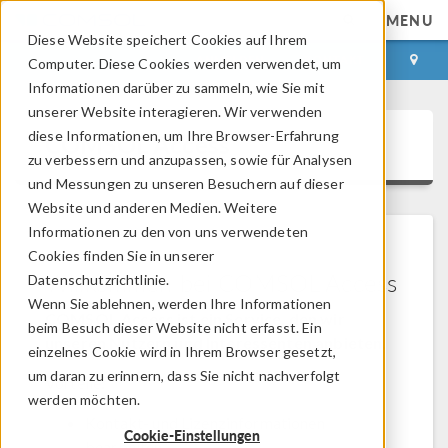
MENU
Diese Website speichert Cookies auf Ihrem
ANMELDEN
KONTAKT
Computer. Diese Cookies werden verwendet, um
Informationen darüber zu sammeln, wie Sie mit
unserer Website interagieren. Wir verwenden
diese Informationen, um Ihre Browser-Erfahrung
COMSOL Access
zu verbessern und anzupassen, sowie für Analysen
und Messungen zu unseren Besuchern auf dieser
Website und anderen Medien. Weitere
Informationen zu den von uns verwendeten
Cookies finden Sie in unserer
Willkommen bei COMSOL Access
Datenschutzrichtlinie.
Wenn Sie ablehnen, werden Ihre Informationen
COMSOL Access ist ein Service, den wir
beim Besuch dieser Website nicht erfasst. Ein
unseren Nutzern und Interessenten anbieten.
einzelnes Cookie wird in Ihrem Browser gesetzt,
um daran zu erinnern, dass Sie nicht nachverfolgt
Vorteile:
werden möchten.
Kontakt- und Lizenzinformationen
Cookie-Einstellungen
bearbeiten