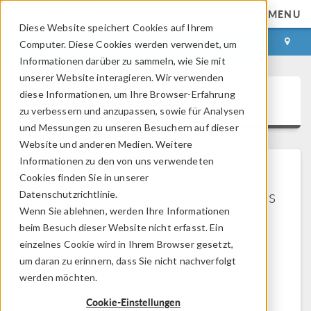
MENU
Diese Website speichert Cookies auf Ihrem
ANMELDEN
KONTAKT
Computer. Diese Cookies werden verwendet, um
Informationen darüber zu sammeln, wie Sie mit
unserer Website interagieren. Wir verwenden
diese Informationen, um Ihre Browser-Erfahrung
COMSOL Access
zu verbessern und anzupassen, sowie für Analysen
und Messungen zu unseren Besuchern auf dieser
Website und anderen Medien. Weitere
Informationen zu den von uns verwendeten
Cookies finden Sie in unserer
Willkommen bei COMSOL Access
Datenschutzrichtlinie.
Wenn Sie ablehnen, werden Ihre Informationen
COMSOL Access ist ein Service, den wir
beim Besuch dieser Website nicht erfasst. Ein
unseren Nutzern und Interessenten anbieten.
einzelnes Cookie wird in Ihrem Browser gesetzt,
um daran zu erinnern, dass Sie nicht nachverfolgt
Vorteile:
werden möchten.
Kontakt- und Lizenzinformationen
Cookie-Einstellungen
bearbeiten