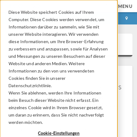
MENU
Diese Website speichert Cookies auf Ihrem
ANMELDEN
KONTAKT
Computer. Diese Cookies werden verwendet, um
Informationen darüber zu sammeln, wie Sie mit
unserer Website interagieren. Wir verwenden
diese Informationen, um Ihre Browser-Erfahrung
COMSOL Access
zu verbessern und anzupassen, sowie für Analysen
und Messungen zu unseren Besuchern auf dieser
Website und anderen Medien. Weitere
Informationen zu den von uns verwendeten
Cookies finden Sie in unserer
Willkommen bei COMSOL Access
Datenschutzrichtlinie.
Wenn Sie ablehnen, werden Ihre Informationen
COMSOL Access ist ein Service, den wir
beim Besuch dieser Website nicht erfasst. Ein
unseren Nutzern und Interessenten anbieten.
einzelnes Cookie wird in Ihrem Browser gesetzt,
um daran zu erinnern, dass Sie nicht nachverfolgt
Vorteile:
werden möchten.
Kontakt- und Lizenzinformationen
Cookie-Einstellungen
bearbeiten