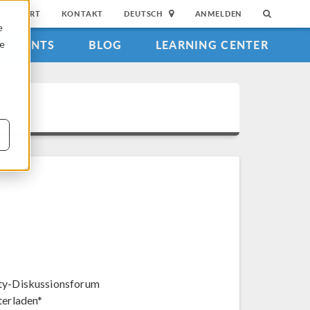
SUPPORT
KONTAKT
DEUTSCH
ANMELDEN
e
EVENTS
BLOG
LEARNING CENTER
ie
y-Diskussionsforum
terladen*