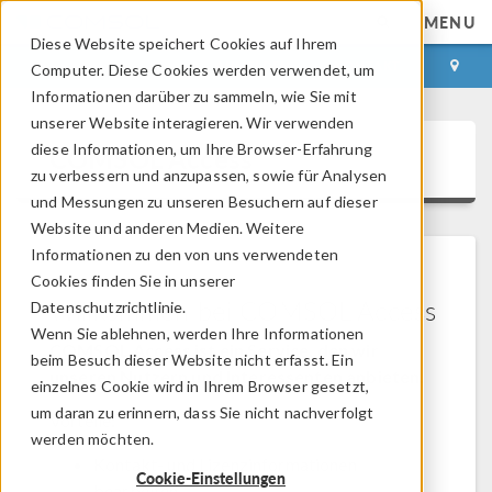
MENU
Diese Website speichert Cookies auf Ihrem
ANMELDEN
KONTAKT
Computer. Diese Cookies werden verwendet, um
Informationen darüber zu sammeln, wie Sie mit
unserer Website interagieren. Wir verwenden
diese Informationen, um Ihre Browser-Erfahrung
COMSOL Access
zu verbessern und anzupassen, sowie für Analysen
und Messungen zu unseren Besuchern auf dieser
Website und anderen Medien. Weitere
Informationen zu den von uns verwendeten
Cookies finden Sie in unserer
Willkommen bei COMSOL Access
Datenschutzrichtlinie.
Wenn Sie ablehnen, werden Ihre Informationen
COMSOL Access ist ein Service, den wir
beim Besuch dieser Website nicht erfasst. Ein
unseren Nutzern und Interessenten anbieten.
einzelnes Cookie wird in Ihrem Browser gesetzt,
um daran zu erinnern, dass Sie nicht nachverfolgt
Vorteile:
werden möchten.
Kontakt- und Lizenzinformationen
Cookie-Einstellungen
bearbeiten