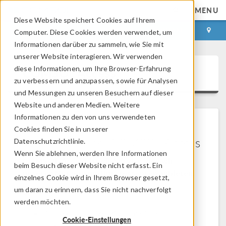
MENU
Diese Website speichert Cookies auf Ihrem
ANMELDEN
KONTAKT
Computer. Diese Cookies werden verwendet, um
Informationen darüber zu sammeln, wie Sie mit
unserer Website interagieren. Wir verwenden
diese Informationen, um Ihre Browser-Erfahrung
COMSOL Access
zu verbessern und anzupassen, sowie für Analysen
und Messungen zu unseren Besuchern auf dieser
Website und anderen Medien. Weitere
Informationen zu den von uns verwendeten
Cookies finden Sie in unserer
Willkommen bei COMSOL Access
Datenschutzrichtlinie.
Wenn Sie ablehnen, werden Ihre Informationen
COMSOL Access ist ein Service, den wir
beim Besuch dieser Website nicht erfasst. Ein
unseren Nutzern und Interessenten anbieten.
einzelnes Cookie wird in Ihrem Browser gesetzt,
um daran zu erinnern, dass Sie nicht nachverfolgt
Vorteile:
werden möchten.
Kontakt- und Lizenzinformationen
Cookie-Einstellungen
bearbeiten