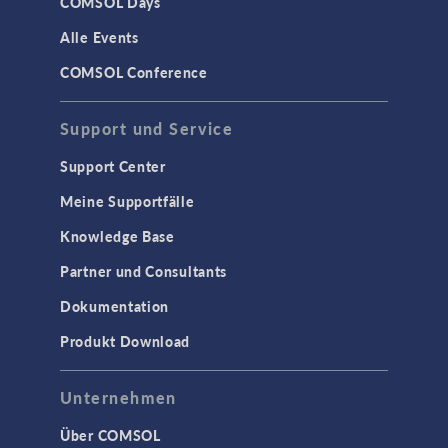
COMSOL Days
Strukturdynamik
Alle Events
Strukturmechanik
COMSOL Conference
WISSENSCHAFT AKTUELL
Support und Service
TAGS
Support Center
Meine Supportfälle
Knowledge Base
3D-Druck
Partner und Consultants
AC/DC Module
Dokumentation
Acoustics Module
Produkt Download
Ausgewählte Wissenschaftler
Battery Design Module
Unternehmen
Bioengineering
Über COMSOL
CFD Module