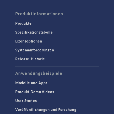
Elektrochemie
Produktinformationen
Korrosion und Korrosionsschutz
Verfahrenstechnik
Produkte
Spezifikationstabelle
COMSOL NOW
Lizenzoptionen
ELEKTROMAGNETIK
Systemanforderungen
Halbleiterbauelemente
Release-Historie
Hochfrequenz- und
Mikrowellentechnik
Niederfrequenz-Elektromagnetik
Anwendungsbeispiele
Plasmaphysik
Modelle und Apps
Strahlenoptik
Produkt Demo Videos
Verfolgung geladenener Teilchen
User Stories
Wellenoptik
Veröffentlichungen und Forschung