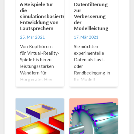
6 Beispiele für
Datenfilterung
die
zur
simulationsbasierte
Verbesserung
Entwicklung von
der
Lautsprechern
Modellleistung
25. Mär 2021
17. Mär 2021
Von Kopfhörern
Sie möchten
für Virtual-Reality-
experimentelle
Spiele bis hin zu
Daten als Last-
leistungsstarken
oder
Wandlern für
Randbedingung in
Hörgeräte: Hier
Ihr Modell
sind 6 Beispiele für
einbeziehen, aber
den Einsatz von
die Daten variieren
Multiphysik-
über Raum oder
Simulationen bei
Zeit und sind
der Entwicklung
verrauscht?
neuer und
Versuchen Sie, die
verbesserter
Daten zu filtern,
Lautsprecherprodukte.
zum Beispiel mit