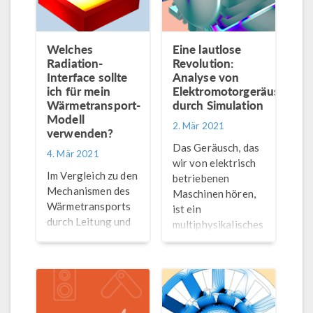
einem Helmholtz-
Filter.
Welches
Eine lautlose
Radiation-
Revolution:
Interface sollte
Analyse von
ich für mein
Elektromotorgeräuschen
Wärmetransport-
durch Simulation
Modell
2. Mär 2021
verwenden?
Das Geräusch, das
4. Mär 2021
wir von elektrisch
Im Vergleich zu den
betriebenen
Mechanismen des
Maschinen hören,
Wärmetransports
ist ein
durch Leitung und
multiphysikalisches
Konvektion hat der
Phänomen: Die
Wärmetransport
elektromagnetische
durch Strahlung
Aktivität eines
einzigartige
Motors sendet
Eigenschaften. Wie
Vibrationen durch