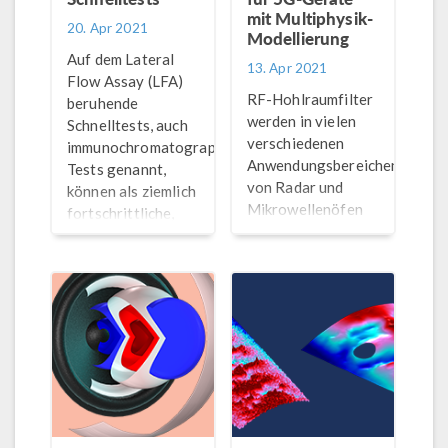
mit Multiphysik-
20. Apr 2021
Modellierung
Auf dem Lateral
13. Apr 2021
Flow Assay (LFA)
RF-Hohlraumfilter
beruhende
werden in vielen
Schnelltests, auch
verschiedenen
immunochromatographische
Anwendungsbereichen,
Tests genannt,
von Radar und
können als ziemlich
Mikrowellenöfen
fortschrittliche,
bis hin zu
aber sehr robuste
Teilchenbeschleunigern,
Mikrolabore
eingesetzt. Unter
betrachtet werden.
diesen sind auch
(Teil 1 von 2)
5G-Geräte und -
Infrastruktur.