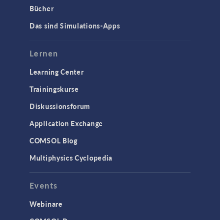
SCHNITTSTELLEN
Bücher
CAD-Import & LiveLink-Produkte für
Das sind Simulations-Apps
CAD
STRÖMUNG & WÄRME
Lernen
Computergestützte Fluiddynamik
Learning Center
(CFD)
Trainingskurse
Mikrofluidik
Particle Tracing in Strömungen
Diskussionsforum
Strömung in porösen Medien
Application Exchange
Wärmetransport
COMSOL Blog
Multiphysics Cyclopedia
STRUKTURMECHANIK &
AKUSTIK
Events
Akustik & Schwingungen
Materialmodelle
Webinare
MEMS & Piezoelektrische Elemente