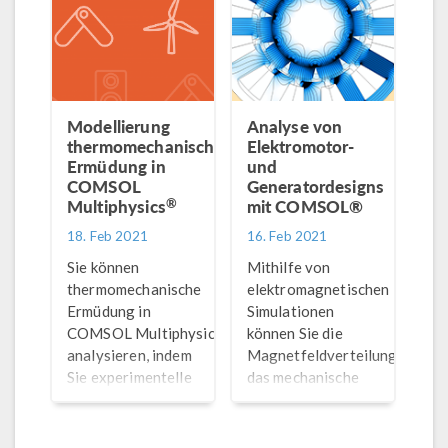
sollten Sie die
die Maschine und
Strahlung in Ihren
die umgebende
Wärmetransportmodellen
Luft.
berücksichtigen?
Modellierung
Analyse von
thermomechanischer
Elektromotor-
Ermüdung in
und
COMSOL
Generatordesigns
®
Multiphysics
mit COMSOL®
18. Feb 2021
16. Feb 2021
Sie können
Mithilfe von
thermomechanische
elektromagnetischen
Ermüdung in
Simulationen
®
COMSOL Multiphysics
können Sie die
analysieren, indem
Magnetfeldverteilung,
Sie experimentelle
das mechanische
Daten aus
Drehmoment sowie
Ermüdungsversuchen
den
und
Eisenverbrauch