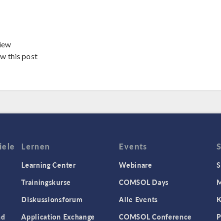
iew
ew this post
iele
Lernen
Events
Learning Center
Webinare
S
Trainingskurse
COMSOL Days
M
Diskussionsforum
Alle Events
K
nd
Application Exchange
COMSOL Conference
P