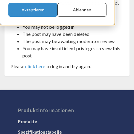
The post you are trying to view cannot be displayed.
Akzeptieren
Ablehnen
Possible reasons:
You may not be logged in
The post may have been deleted
The post may be awaiting moderator review
You may have insufficient privleges to view this
post
Please
click here
to login and try again.
Produktinformationen
Produkte
Spezifikationstabelle