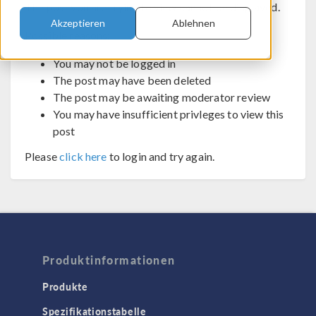
The post you are trying to view cannot be displayed.
Akzeptieren
Ablehnen
Possible reasons:
You may not be logged in
The post may have been deleted
The post may be awaiting moderator review
You may have insufficient privleges to view this
post
Please
click here
to login and try again.
Produktinformationen
Produkte
Spezifikationstabelle