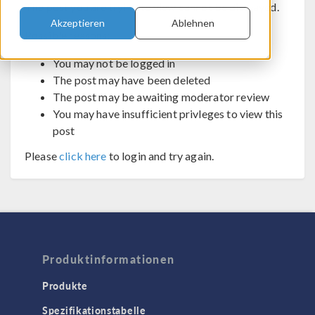
The post you are trying to view cannot be displayed.
Akzeptieren
Ablehnen
Possible reasons:
You may not be logged in
The post may have been deleted
The post may be awaiting moderator review
You may have insufficient privleges to view this
post
Please
click here
to login and try again.
Produktinformationen
Produkte
Spezifikationstabelle