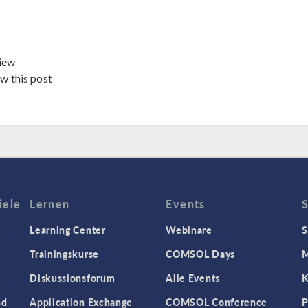
iew
ew this post
iele
Lernen
Events
Learning Center
Webinare
S
Trainingskurse
COMSOL Days
M
Diskussionsforum
Alle Events
K
nd
Application Exchange
COMSOL Conference
P