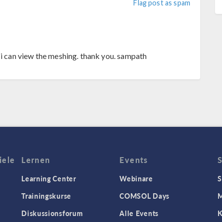
Flag post as spam
 i can view the meshing. thank you. sampath
iele
Lernen
Events
Learning Center
Webinare
S
Trainingskurse
COMSOL Days
M
Diskussionsforum
Alle Events
K