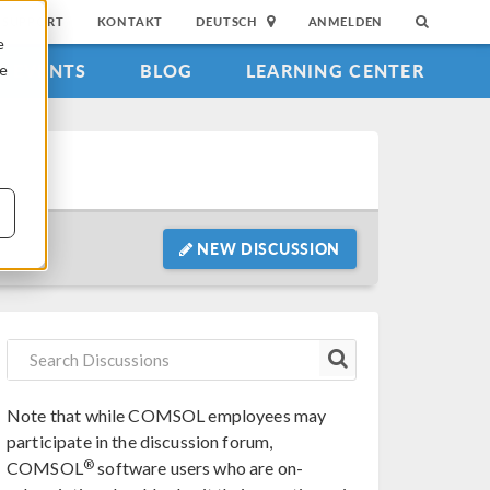
SUPPORT
KONTAKT
DEUTSCH
ANMELDEN
e
EVENTS
BLOG
LEARNING CENTER
ie
NEW DISCUSSION
Note that while COMSOL employees may
participate in the discussion forum,
®
COMSOL
software users who are on-