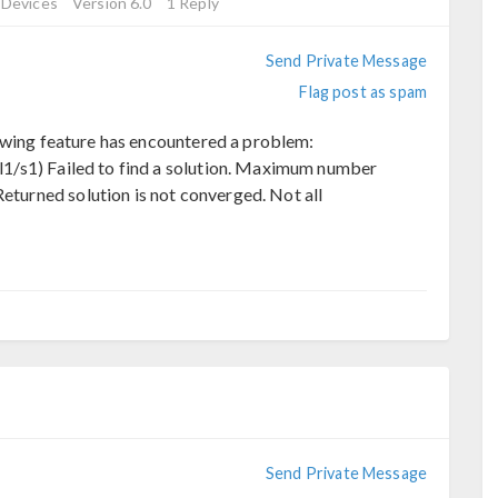
 Devices
Version 6.0
1 Reply
Send Private Message
Flag post as spam
owing feature has encountered a problem:
ol1/s1) Failed to find a solution. Maximum number
eturned solution is not converged. Not all
Send Private Message