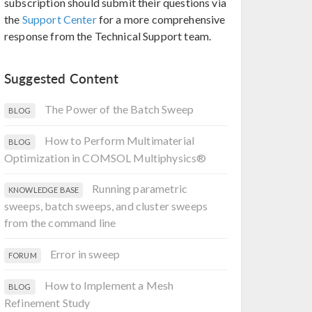
subscription should submit their questions via
the
Support Center
for a more comprehensive
response from the Technical Support team.
Suggested Content
The Power of the Batch Sweep
BLOG
How to Perform Multimaterial
BLOG
Optimization in COMSOL Multiphysics®
Running parametric
KNOWLEDGE BASE
sweeps, batch sweeps, and cluster sweeps
from the command line
Error in sweep
FORUM
How to Implement a Mesh
BLOG
Refinement Study