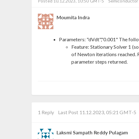
Posted 10.12.2023, 10:50 GMT-5
Semiconductor
Moumita Indra
Parameters: "dVdt","0.001" The foll
Feature: Stationary Solver 1 (s
of Newton iterations reached. R
parameter steps returned.
1 Reply
Last Post 11.12.2023, 05:21 GMT-5
Laksmi Sampath Reddy Pulagam