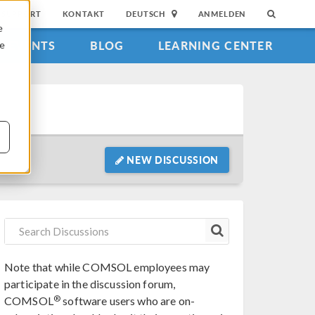
SUPPORT
KONTAKT
DEUTSCH
ANMELDEN
e
EVENTS
BLOG
LEARNING CENTER
ie
NEW DISCUSSION
Note that while COMSOL employees may
participate in the discussion forum,
®
COMSOL
software users who are on-