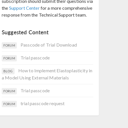
subscription should submit their questions via
the
Support Center
for a more comprehensive
response from the Technical Support team.
Suggested Content
Passcode of Trial Download
FORUM
Trial passcode
FORUM
How to Implement Elastoplasticity in
BLOG
a Model Using External Materials
Trial passcode
FORUM
trial passcode request
FORUM