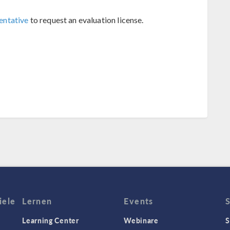
entative
to request an evaluation license.
iele
Lernen
Events
Learning Center
Webinare
S