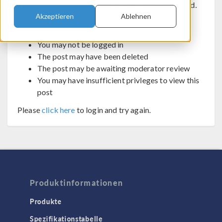
The post you are trying to view cannot be displayed.
Akzeptieren
Ablehnen
Possible reasons:
You may not be logged in
The post may have been deleted
The post may be awaiting moderator review
You may have insufficient privleges to view this
post
Please
click here
to login and try again.
Produktinformationen
Produkte
Spezifikationstabelle