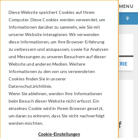
MENU
Diese Website speichert Cookies auf Ihrem
ANMELDEN
KONTAKT
Computer. Diese Cookies werden verwendet, um
Informationen darüber zu sammeln, wie Sie mit
unserer Website interagieren. Wir verwenden
diese Informationen, um Ihre Browser-Erfahrung
Press Release
zu verbessern und anzupassen, sowie für Analysen
und Messungen zu unseren Besuchern auf dieser
ZURÜCK ZUR PRESSEMITTEILUNGSGALERIE
Website und anderen Medien. Weitere
Informationen zu den von uns verwendeten
Cookies finden Sie in unserer
Datenschutzrichtlinie.
Eine Standalone-
Wenn Sie ablehnen, werden Ihre Informationen
Simulations-App als
beim Besuch dieser Website nicht erfasst. Ein
einzelnes Cookie wird in Ihrem Browser gesetzt,
Orientierung für
um daran zu erinnern, dass Sie nicht nachverfolgt
Projektentscheidungen auf
werden möchten.
Baustellen
Cookie-Einstellungen