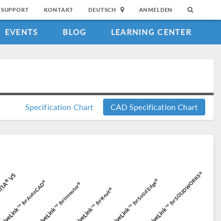
SUPPORT
KONTAKT
DEUTSCH
ANMELDEN
EVENTS
BLOG
LEARNING CENTER
Specification Chart
CAD Specification Chart
®
V5
SOLIDWORKS
®
®
®
Solid Edge
®
TIA
AutoCAD
Inventor
®
Revit
for
for
for
for
for
LiveLink™
LiveLink™
LiveLink™
LiveLink™
LiveLink™