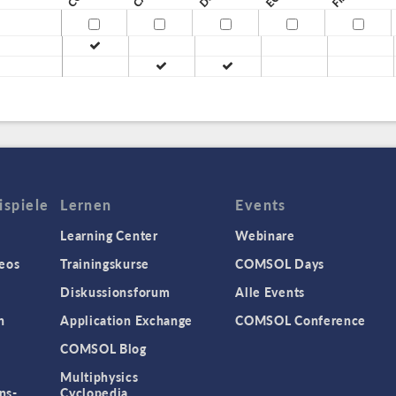
spiele
Lernen
Events
Learning Center
Webinare
eos
Trainingskurse
COMSOL Days
Diskussionsforum
Alle Events
n
Application Exchange
COMSOL Conference
COMSOL Blog
Multiphysics
ns-
Cyclopedia