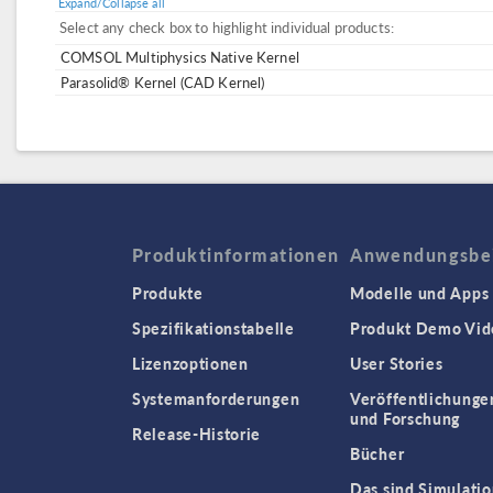
Expand/Collapse all
Select any check box to highlight individual products:
COMSOL Multiphysics Native Kernel
Parasolid® Kernel (CAD Kernel)
Produktinformationen
Anwendungsbei
Produkte
Modelle und Apps
Spezifikationstabelle
Produkt Demo Vid
Lizenzoptionen
User Stories
Systemanforderungen
Veröffentlichunge
und Forschung
Release-Historie
Bücher
Das sind Simulatio