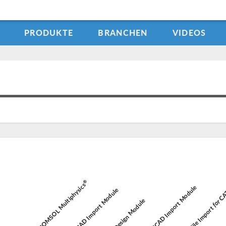
PRODUKTE
BRANCHEN
VIDEOS
®
COMSOL Multiphysics
ECAD Import Module
CA
CAD Import Module
Design Module
for
File Import