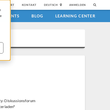
SUPPORT
KONTAKT
DEUTSCH
ANMELDEN
e
EVENTS
BLOG
LEARNING CENTER
ie
y-Diskussionsforum
terladen*