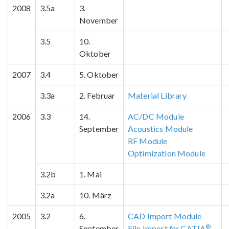
2008
3.5a
3.
November
3.5
10.
Oktober
2007
3.4
5. Oktober
3.3a
2. Februar
Material Library
2006
3.3
14.
AC/DC Module
September
Acoustics Module
RF Module
Optimization Module
3.2b
1. Mai
3.2a
10. März
2005
3.2
6.
CAD Import Module
®
September
File Import
for
CATIA