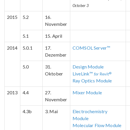
October 3
2015
5.2
16.
November
5.1
15. April
2014
5.0.1
17.
COMSOL Server™
Dezember
5.0
31.
Design Module
Oktober
LiveLink™
®
for
Revit
Ray Optics Module
2013
4.4
27.
Mixer Module
November
4.3b
3. Mai
Electrochemistry
Module
Molecular Flow Module