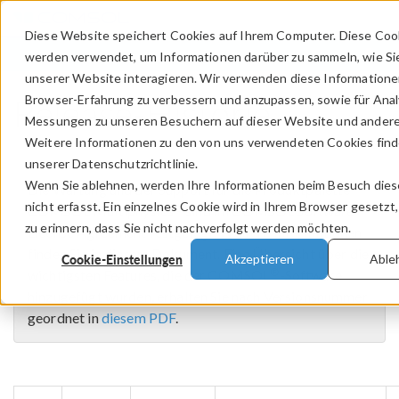
Diese Website speichert Cookies auf Ihrem Computer. Diese Coo
ANMELDEN
KONTAKT
werden verwendet, um Informationen darüber zu sammeln, wie Si
unserer Website interagieren. Wir verwenden diese Informatione
Release-Historie
Browser-Erfahrung zu verbessern und anzupassen, sowie für Ana
Messungen zu unseren Besuchern auf dieser Website und ander
Weitere Informationen zu den von uns verwendeten Cookies finde
unserer Datenschutzrichtlinie.
Wenn Sie ablehnen, werden Ihre Informationen beim Besuch die
Die Wartung und der Support für die Produktpalette
nicht erfasst. Ein einzelnes Cookie wird in Ihrem Browser gesetzt
®
COMSOL Multiphysics
sind im COMSOL Software
zu erinnern, dass Sie nicht nachverfolgt werden möchten.
License Agreement festgelegt. Weitere Informationen
finden Sie in diesem Dokument. Eine Übersicht über die
Cookie-Einstellungen
Akzeptieren
Able
®
wichtigsten Features, die der COMSOL
-Software
hinzugefügt wurden, erhalten Sie nach Versionsnummer
geordnet in
diesem PDF
.