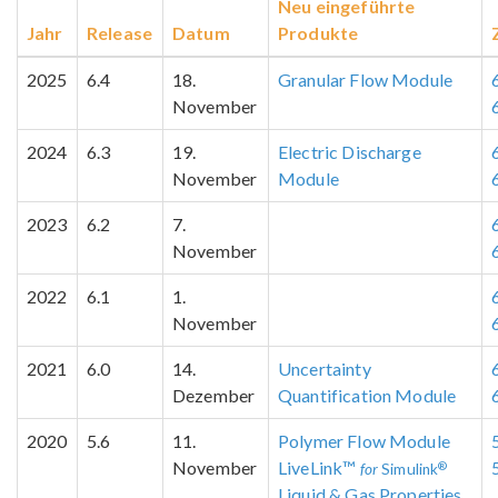
Neu eingeführte
Jahr
Release
Datum
Produkte
2025
6.4
18.
Granular Flow Module
November
2024
6.3
19.
Electric Discharge
November
Module
2023
6.2
7.
November
2022
6.1
1.
November
2021
6.0
14.
Uncertainty
Dezember
Quantification Module
2020
5.6
11.
Polymer Flow Module
November
LiveLink™
®
for
Simulink
Liquid & Gas Properties