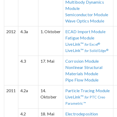
Multibody Dynamics
Module
Semiconductor Module
Wave Optics Module
2012
4.3a
1. Oktober
ECAD Import Module
Fatigue Module
LiveLink™
®
for
Excel
LiveLink™
®
for
Solid Edge
4.3
17. Mai
Corrosion Module
Nonlinear Structural
Materials Module
Pipe Flow Module
2011
4.2a
14.
Particle Tracing Module
Oktober
LiveLink™
for
PTC Creo
Parametric™
4.2
18. Mai
Electrodeposition