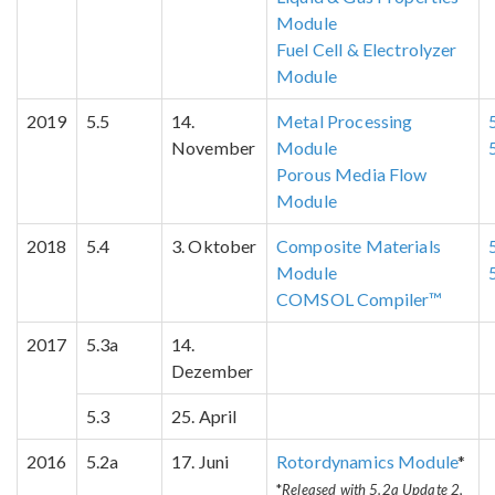
Module
Fuel Cell & Electrolyzer
Module
2019
5.5
14.
Metal Processing
November
Module
Porous Media Flow
Module
2018
5.4
3. Oktober
Composite Materials
Module
COMSOL Compiler™
2017
5.3a
14.
Dezember
5.3
25. April
2016
5.2a
17. Juni
Rotordynamics Module
*
*
Released with 5.2a Update 2,