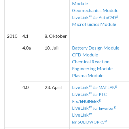
Module
Geomechanics Module
LiveLink™
®
for
AutoCAD
Microfluidics Module
2010
4.1
8. Oktober
4.0a
18. Juli
Battery Design Module
CFD Module
Chemical Reaction
Engineering Module
Plasma Module
4.0
23. April
LiveLink™
®
for
MATLAB
LiveLink™
for
PTC
®
Pro/ENGINEER
LiveLink™
®
for
Inventor
LiveLink™
®
for
SOLIDWORKS