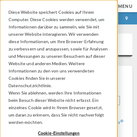
MENU
Diese Website speichert Cookies auf Ihrem
ANMELDEN
KONTAKT
Computer. Diese Cookies werden verwendet, um
Informationen darüber zu sammeln, wie Sie mit
unserer Website interagieren. Wir verwenden
diese Informationen, um Ihre Browser-Erfahrung
Support Center
zu verbessern und anzupassen, sowie für Analysen
und Messungen zu unseren Besuchern auf dieser
Website und anderen Medien. Weitere
Informationen zu den von uns verwendeten
Cookies finden Sie in unserer
Knowledge Base
Datenschutzrichtlinie.
Wenn Sie ablehnen, werden Ihre Informationen
beim Besuch dieser Website nicht erfasst. Ein
einzelnes Cookie wird in Ihrem Browser gesetzt,
Top-Lösungen
um daran zu erinnern, dass Sie nicht nachverfolgt
®
Using symmetries in COMSOL Multiphysics
werden möchten.
COMSOL Installation Companion
Cookie-Einstellungen
Troubleshooting graphics issues