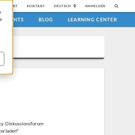
SUPPORT
KONTAKT
DEUTSCH
ANMELDEN
e
EVENTS
BLOG
LEARNING CENTER
ie
y-Diskussionsforum
terladen*