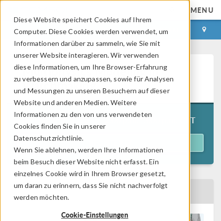
MENU
Diese Website speichert Cookies auf Ihrem
ANMELDEN
KONTAKT
Computer. Diese Cookies werden verwendet, um
Informationen darüber zu sammeln, wie Sie mit
unserer Website interagieren. Wir verwenden
diese Informationen, um Ihre Browser-Erfahrung
Multiphysics Modeling in
zu verbessern und anzupassen, sowie für Analysen
Watchmaking
und Messungen zu unseren Besuchern auf dieser
Website und anderen Medien. Weitere
Informationen zu den von uns verwendeten
2:00 p.m.–3:00 p.m. CET
December 2, 2026
Cookies finden Sie in unserer
Datenschutzrichtlinie.
REGISTER
Wenn Sie ablehnen, werden Ihre Informationen
beim Besuch dieser Website nicht erfasst. Ein
einzelnes Cookie wird in Ihrem Browser gesetzt,
um daran zu erinnern, dass Sie nicht nachverfolgt
BACK TO EVENTS CALENDAR
werden möchten.
Cookie-Einstellungen