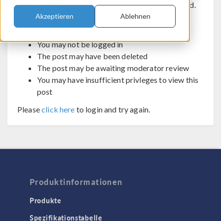
The post you are trying to view cannot be displayed.
Akzeptieren
Ablehnen
Possible reasons:
You may not be logged in
The post may have been deleted
The post may be awaiting moderator review
You may have insufficient privleges to view this
post
Please
click here
to login and try again.
Produktinformationen
Produkte
Spezifikationstabelle