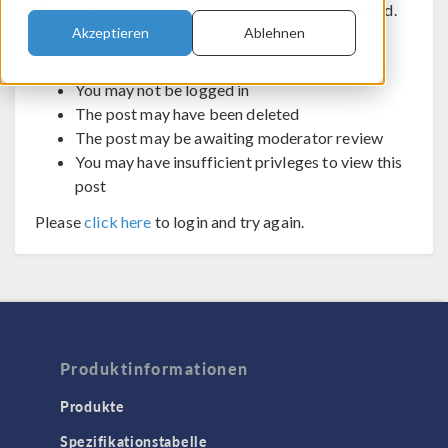
The post you are trying to view cannot be displayed.
Akzeptieren
Ablehnen
Possible reasons:
You may not be logged in
The post may have been deleted
The post may be awaiting moderator review
You may have insufficient privleges to view this
post
Please
click here
to login and try again.
Produktinformationen
Produkte
Spezifikationstabelle