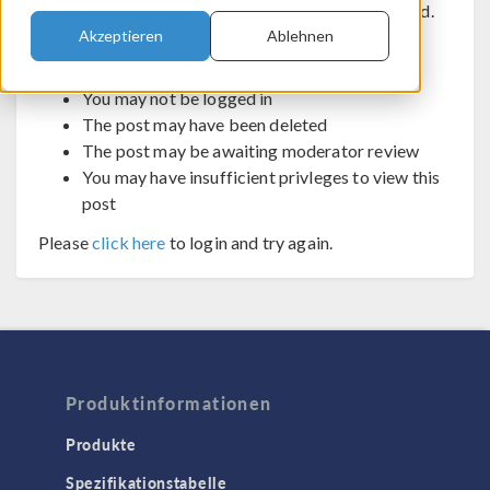
The post you are trying to view cannot be displayed.
Akzeptieren
Ablehnen
Possible reasons:
You may not be logged in
The post may have been deleted
The post may be awaiting moderator review
You may have insufficient privleges to view this
post
Please
click here
to login and try again.
Produktinformationen
Produkte
Spezifikationstabelle