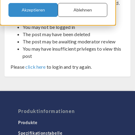
The post you are trying to view cannot be displayed.
Akzeptieren
Ablehnen
Possible reasons:
You may not be logged in
The post may have been deleted
The post may be awaiting moderator review
You may have insufficient privleges to view this
post
Please
click here
to login and try again.
Produktinformationen
Produkte
Spezifikationstabelle