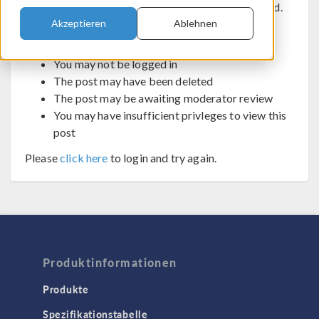
The post you are trying to view cannot be displayed.
Akzeptieren
Ablehnen
Possible reasons:
You may not be logged in
The post may have been deleted
The post may be awaiting moderator review
You may have insufficient privleges to view this
post
Please
click here
to login and try again.
Produktinformationen
Produkte
Spezifikationstabelle