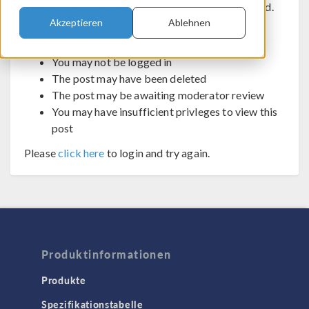
The post you are trying to view cannot be displayed.
Akzeptieren
Ablehnen
Possible reasons:
You may not be logged in
The post may have been deleted
The post may be awaiting moderator review
You may have insufficient privleges to view this
post
Please
click here
to login and try again.
Produktinformationen
Produkte
Spezifikationstabelle