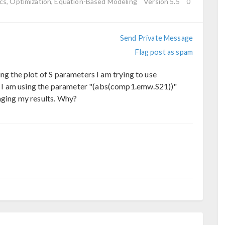
cs, Optimization, Equation-Based Modeling
Version 5.5
0
Send Private Message
Flag post as spam
ing the plot of S parameters I am trying to use
 I am using the parameter "(abs(comp1.emw.S21))"
anging my results. Why?