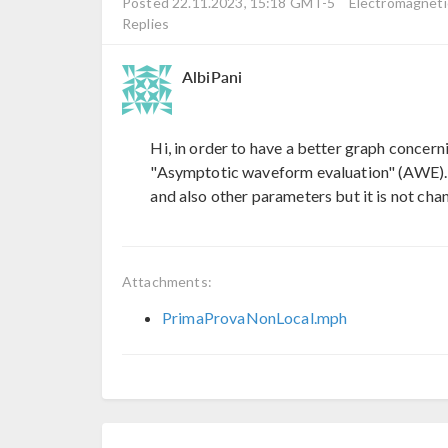
Posted 22.11.2023, 15:18 GMT-5
Electromagneti
Replies
AlbiPani
Hi, in order to have a better graph concern
"Asymptotic waveform evaluation" (AWE).
and also other parameters but it is not ch
Attachments:
PrimaProvaNonLocal.mph