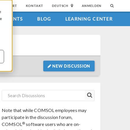
SUPPORT
KONTAKT
DEUTSCH
ANMELDEN
e
EVENTS
BLOG
LEARNING CENTER
ie
NEW DISCUSSION
Note that while COMSOL employees may
participate in the discussion forum,
®
COMSOL
software users who are on-