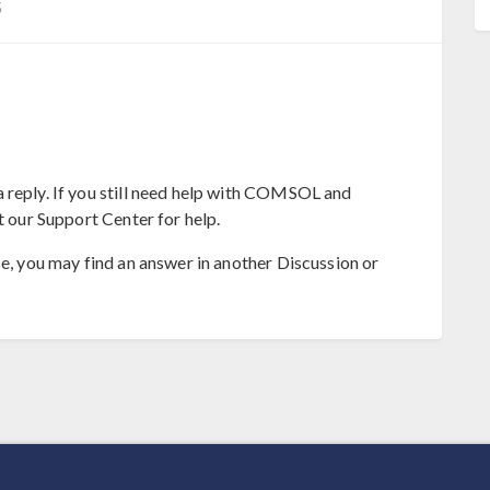
5
 reply. If you still need help with COMSOL and
t our Support Center for help.
se, you may find an answer in another Discussion or