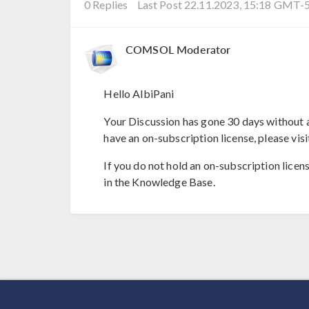
0 Replies
Last Post 22.11.2023, 15:18 GMT-
COMSOL Moderator
Hello AlbiPani
Your Discussion has gone 30 days without a
have an on-subscription license, please visi
If you do not hold an on-subscription licen
in the Knowledge Base.