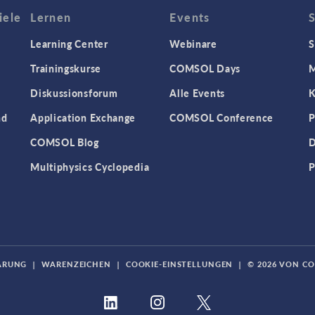
iele
Lernen
Events
Learning Center
Webinare
S
Trainingskurse
COMSOL Days
M
Diskussionsforum
Alle Events
K
nd
Application Exchange
COMSOL Conference
P
COMSOL Blog
D
Multiphysics Cyclopedia
P
ÄRUNG
|
WARENZEICHEN
|
COOKIE-EINSTELLUNGEN
|
© 2026 VON C