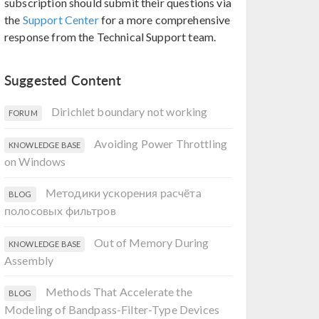
subscription should submit their questions via
the
Support Center
for a more comprehensive
response from the Technical Support team.
Suggested Content
Dirichlet boundary not working
FORUM
Avoiding Power Throttling
KNOWLEDGE BASE
on Windows
Методики ускорения расчёта
BLOG
полосовых фильтров
Out of Memory During
KNOWLEDGE BASE
Assembly
Methods That Accelerate the
BLOG
Modeling of Bandpass-Filter-Type Devices