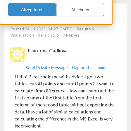
Graph Markers Data
Akzeptieren
Ablehnen
Comparison
Posted 24.11.2023, 04:27 GMT-5
Results &
Visualization
Version 5.6
0 Replies
Ekaterina Gudkova
Send Private Message
Flag post as spam
Hello! Please help me with advice. I got two
tables: cutoff points and cutoff points2. I want to
calculate time difference. How can I subtract the
first column of the first table from the first
column of the second table without exporting the
data. I have a lot of similar calculations and
calculating the difference in the MS Excel is very
inconvenient.