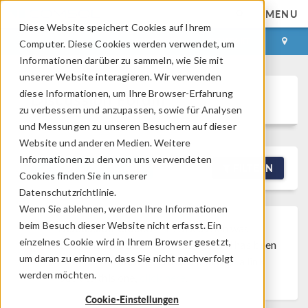
MENU
Diese Website speichert Cookies auf Ihrem
ANMELDEN
KONTAKT
Computer. Diese Cookies werden verwendet, um
Informationen darüber zu sammeln, wie Sie mit
unserer Website interagieren. Wir verwenden
diese Informationen, um Ihre Browser-Erfahrung
Discussion Forum
zu verbessern und anzupassen, sowie für Analysen
und Messungen zu unseren Besuchern auf dieser
Website und anderen Medien. Weitere
Informationen zu den von uns verwendeten
NEW DISCUSSION
FILTERN
Cookies finden Sie in unserer
Datenschutzrichtlinie.
Wenn Sie ablehnen, werden Ihre Informationen
beim Besuch dieser Website nicht erfasst. Ein
Discussion Closed
This discussion was
einzelnes Cookie wird in Ihrem Browser gesetzt,
created more than 6 months ago and has been
um daran zu erinnern, dass Sie nicht nachverfolgt
closed. To start a new discussion with a link
werden möchten.
back to this one,
click here
.
Cookie-Einstellungen