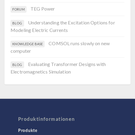
TEG Power
FORUM
Understanding the Excitation Options for
BLOG
Modeling Electric Currents
COMSOL runs slowly on new
KNOWLEDGE BASE
computer
Evaluating Transformer Designs with
BLOG
Electromagnetics Simulation
Produktinformationen
Produkte