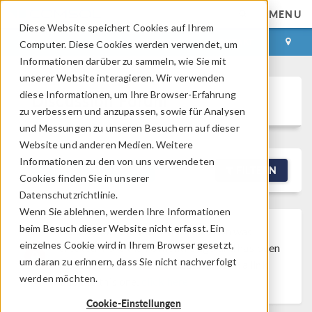
MENU
Diese Website speichert Cookies auf Ihrem
ANMELDEN
KONTAKT
Computer. Diese Cookies werden verwendet, um
Informationen darüber zu sammeln, wie Sie mit
unserer Website interagieren. Wir verwenden
diese Informationen, um Ihre Browser-Erfahrung
Discussion Forum
zu verbessern und anzupassen, sowie für Analysen
und Messungen zu unseren Besuchern auf dieser
Website und anderen Medien. Weitere
Informationen zu den von uns verwendeten
NEW DISCUSSION
FILTERN
Cookies finden Sie in unserer
Datenschutzrichtlinie.
Wenn Sie ablehnen, werden Ihre Informationen
beim Besuch dieser Website nicht erfasst. Ein
Discussion Closed
This discussion was
einzelnes Cookie wird in Ihrem Browser gesetzt,
created more than 6 months ago and has been
um daran zu erinnern, dass Sie nicht nachverfolgt
closed. To start a new discussion with a link
werden möchten.
back to this one,
click here
.
Cookie-Einstellungen