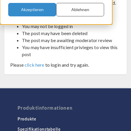
The post you are trying to view cannot be displayed.
Akzeptieren
Ablehnen
Possible reasons:
You may not be logged in
The post may have been deleted
The post may be awaiting moderator review
You may have insufficient privleges to view this
post
Please
click here
to login and try again.
Produktinformationen
Produkte
Spezifikationstabelle