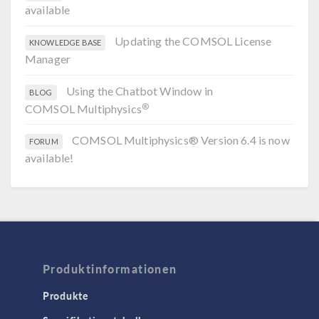
available
Updating the COMSOL License
KNOWLEDGE BASE
Manager
Using the Chatbot Window in
BLOG
®
COMSOL Multiphysics
COMSOL Multiphysics® Version 6.4 is now
FORUM
available!
Produktinformationen
Produkte