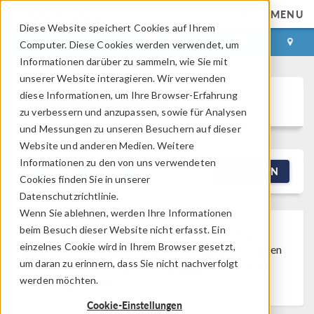
MENU
Diese Website speichert Cookies auf Ihrem
ANMELDEN
KONTAKT
Computer. Diese Cookies werden verwendet, um
Informationen darüber zu sammeln, wie Sie mit
unserer Website interagieren. Wir verwenden
diese Informationen, um Ihre Browser-Erfahrung
Discussion Forum
zu verbessern und anzupassen, sowie für Analysen
und Messungen zu unseren Besuchern auf dieser
Website und anderen Medien. Weitere
Informationen zu den von uns verwendeten
NEW DISCUSSION
FILTERN
Cookies finden Sie in unserer
Datenschutzrichtlinie.
Wenn Sie ablehnen, werden Ihre Informationen
beim Besuch dieser Website nicht erfasst. Ein
Discussion Closed
This discussion was
einzelnes Cookie wird in Ihrem Browser gesetzt,
created more than 6 months ago and has been
um daran zu erinnern, dass Sie nicht nachverfolgt
closed. To start a new discussion with a link
werden möchten.
back to this one,
click here
.
Cookie-Einstellungen