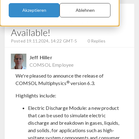
COMSOL Multiphysics®
Akzeptieren
Ablehnen
Version 6.3 Is Now
Available!
Posted 19.11.2024, 14:22 GMT-5
0 Replies
Jeff Hiller
COMSOL Employee
We're pleased to announce the release of
®
COMSOL Multiphysics
version 6.3.
Highlights include:
Electric Discharge Module: a new product
that can be used to simulate electric
discharge and breakdown in gases, liquids,
and solids, for applications such as high-
voltage system components and consumer