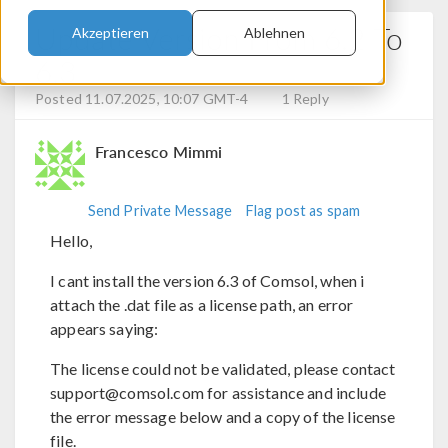
Update Version From 6.2 To
Akzeptieren
Ablehnen
6.3
Posted 11.07.2025, 10:07 GMT-4
1 Reply
Francesco Mimmi
Send Private Message
Flag post as spam
Hello,
I cant install the version 6.3 of Comsol, when i
attach the .dat file as a license path, an error
appears saying:
The license could not be validated, please contact
support@comsol.com for assistance and include
the error message below and a copy of the license
file.