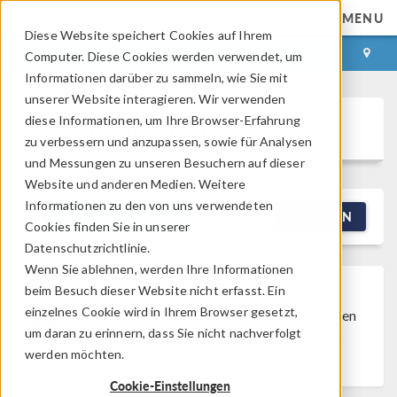
MENU
Diese Website speichert Cookies auf Ihrem
ANMELDEN
KONTAKT
Computer. Diese Cookies werden verwendet, um
Informationen darüber zu sammeln, wie Sie mit
unserer Website interagieren. Wir verwenden
diese Informationen, um Ihre Browser-Erfahrung
Discussion Forum
zu verbessern und anzupassen, sowie für Analysen
und Messungen zu unseren Besuchern auf dieser
Website und anderen Medien. Weitere
Informationen zu den von uns verwendeten
NEW DISCUSSION
FILTERN
Cookies finden Sie in unserer
Datenschutzrichtlinie.
Wenn Sie ablehnen, werden Ihre Informationen
beim Besuch dieser Website nicht erfasst. Ein
Discussion Closed
This discussion was
einzelnes Cookie wird in Ihrem Browser gesetzt,
created more than 6 months ago and has been
um daran zu erinnern, dass Sie nicht nachverfolgt
closed. To start a new discussion with a link
werden möchten.
back to this one,
click here
.
Cookie-Einstellungen