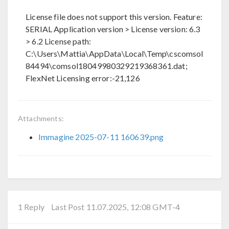
License file does not support this version. Feature:
SERIAL Application version > License version: 6.3
> 6.2 License path:
C:\Users\Mattia\AppData\Local\Temp\cscomsol
84494\comsol18049980329219368361.dat;
FlexNet Licensing error:-21,126
Attachments:
Immagine 2025-07-11 160639.png
1 Reply
Last Post 11.07.2025, 12:08 GMT-4