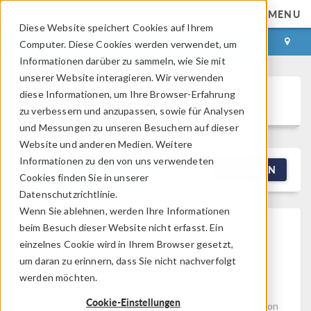
MENU
Diese Website speichert Cookies auf Ihrem
ANMELDEN
KONTAKT
Computer. Diese Cookies werden verwendet, um
Informationen darüber zu sammeln, wie Sie mit
unserer Website interagieren. Wir verwenden
diese Informationen, um Ihre Browser-Erfahrung
Discussion Forum
zu verbessern und anzupassen, sowie für Analysen
und Messungen zu unseren Besuchern auf dieser
Website und anderen Medien. Weitere
Informationen zu den von uns verwendeten
NEW DISCUSSION
FILTERN
Cookies finden Sie in unserer
Datenschutzrichtlinie.
Wenn Sie ablehnen, werden Ihre Informationen
Difference Between The
beim Besuch dieser Website nicht erfasst. Ein
Methods For Methanol
einzelnes Cookie wird in Ihrem Browser gesetzt,
um daran zu erinnern, dass Sie nicht nachverfolgt
Reforming
werden möchten.
Posted 02.05.2026, 12:40 GMT-4
Chemical, Chemical
Cookie-Einstellungen
Reaction Engineering, Fuel Cells & Electrolyzers
Version