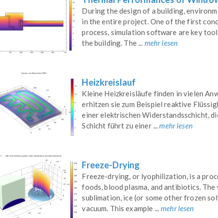
During the design of a building, environm
in the entire project. One of the first co
process, simulation software are key too
the building. The ...
mehr lesen
Heizkreislauf
Kleine Heizkreisläufe finden in vielen 
erhitzen sie zum Beispiel reaktive Flüssi
einer elektrischen Widerstandsschicht, di
Schicht führt zu einer ...
mehr lesen
Freeze-Drying
Freeze-drying, or lyophilization, is a pro
foods, blood plasma, and antibiotics. The
sublimation, ice (or some other frozen sol
vacuum. This example ...
mehr lesen