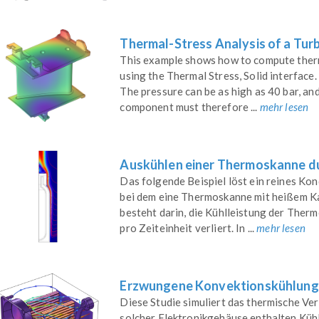
Thermal-Stress Analysis of a Tur
This example shows how to compute therma
using the Thermal Stress, Solid interface
The pressure can be as high as 40 bar, a
component must therefore ...
mehr lesen
Auskühlen einer Thermoskanne du
Das folgende Beispiel löst ein reines Ko
bei dem eine Thermoskanne mit heißem K
besteht darin, die Kühlleistung der Therm
pro Zeiteinheit verliert. In ...
mehr lesen
Erzwungene Konvektionskühlung e
Diese Studie simuliert das thermische Ve
solcher Elektronikgehäuse enthalten Kühl