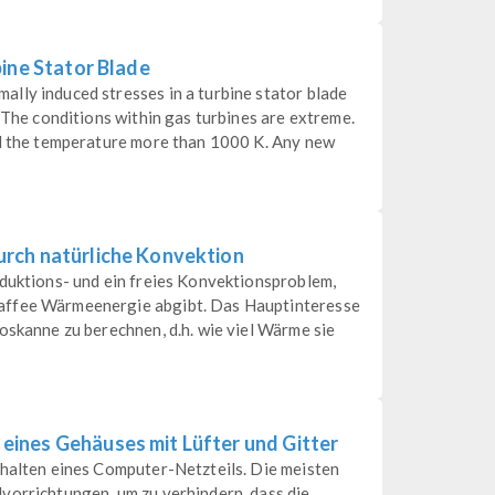
bine Stator Blade
lly induced stresses in a turbine stator blade
. The conditions within gas turbines are extreme.
nd the temperature more than 1000 K. Any new
rch natürliche Konvektion
nduktions- und ein freies Konvektionsproblem,
affee Wärmeenergie abgibt. Das Hauptinteresse
oskanne zu berechnen, d.h. wie viel Wärme sie
ines Gehäuses mit Lüfter und Gitter
rhalten eines Computer-Netzteils. Die meisten
vorrichtungen, um zu verhindern, dass die