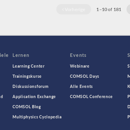
Vorherige
1–10
181
of
iele
Lernen
Events
Learning Center
Webinare
S
Trainingskurse
COMSOL Days
M
Diskussionsforum
Alle Events
K
nd
Application Exchange
COMSOL Conference
P
COMSOL Blog
D
Multiphysics Cyclopedia
P