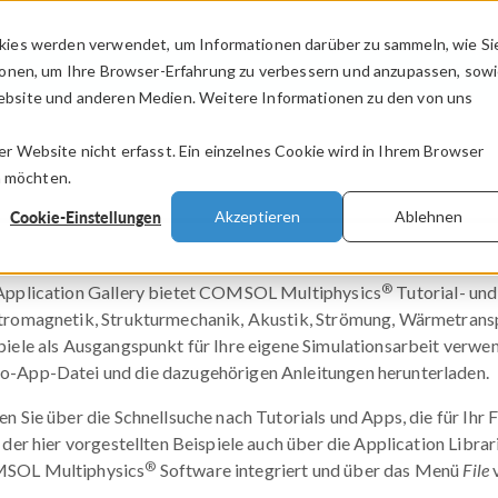
kies werden verwendet, um Informationen darüber zu sammeln, wie Si
PRODUKTE
BRANCHEN
VIDEOS
ionen, um Ihre Browser-Erfahrung zu verbessern und anzupassen, sow
bsite und anderen Medien. Weitere Informationen zu den von uns
.
 Website nicht erfasst. Ein einzelnes Cookie wird in Ihrem Browser
n möchten.
Cookie-Einstellungen
Akzeptieren
Ablehnen
®
Application Gallery bietet COMSOL Multiphysics
Tutorial- und
tromagnetik, Strukturmechanik, Akustik, Strömung, Wärmetranspo
piele als Ausgangspunkt für Ihre eigene Simulationsarbeit verwen
-App-Datei und die dazugehörigen Anleitungen herunterladen.
en Sie über die Schnellsuche nach Tutorials und Apps, die für Ihr 
 der hier vorgestellten Beispiele auch über die Application Librari
®
SOL Multiphysics
Software integriert und über das Menü
File
v