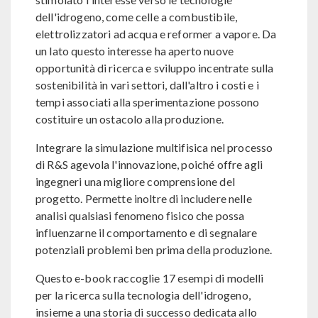
dell'idrogeno, come celle a combustibile,
elettrolizzatori ad acqua e reformer a vapore. Da
un lato questo interesse ha aperto nuove
opportunità di ricerca e sviluppo incentrate sulla
sostenibilità in vari settori, dall'altro i costi e i
tempi associati alla sperimentazione possono
costituire un ostacolo alla produzione.
Integrare la simulazione multifisica nel processo
di R&S agevola l'innovazione, poiché offre agli
ingegneri una migliore comprensione del
progetto. Permette inoltre di includere nelle
analisi qualsiasi fenomeno fisico che possa
influenzarne il comportamento e di segnalare
potenziali problemi ben prima della produzione.
Questo e-book raccoglie 17 esempi di modelli
per la ricerca sulla tecnologia dell'idrogeno,
insieme a una storia di successo dedicata allo