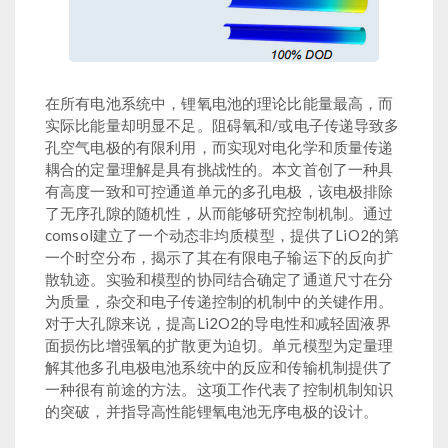
在所有电池系统中，锂氧电池的理论比能量最高，而
实际比能量却明显不足。阻碍氧和/或电子传递导致多
孔空气电极的有限利用，而实现对电化学和质量传递
耦合的定量理解是具有挑战性的。本文首创了一种具
有高度一致和可控通道单元的多孔电极，该电极排除
了无序孔隙的随机性，从而能够研究控制机制。通过
comsol建立了一个动态非均质模型，提供了LiO2的第
一个时空分布，揭示了其在有限电子输运下的反向扩
散轨迹。实验和模型的协同结合确定了通道尺寸在分
为质量，杂交和电子传递控制的机制中的关键作用。
对于大孔隙来说，提高Li2O2的导电性和减轻固液界
面损伤比增强氧的扩散更为迫切。单元模型为定量理
解其他多孔电极电池系统中的反应和传输机制提供了
一种很有前途的方法。这项工作代表了控制机制知识
的突破，并指导高性能锂氧电池无序电极的设计。