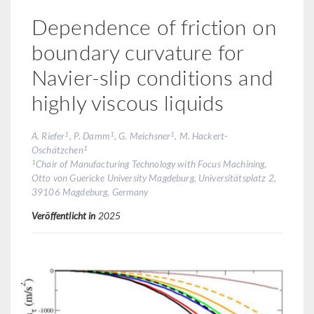
Dependence of friction on
boundary curvature for
Navier-slip conditions and
highly viscous liquids
1
1
1
A. Riefer
, P. Damm
, G. Meichsner
, M. Hackert-
1
Oschätzchen
1
Chair of Manufacturing Technology with Focus Machining,
Otto von Guericke University Magdeburg, Universitätsplatz 2,
39106 Magdeburg, Germany
Veröffentlicht in
2025