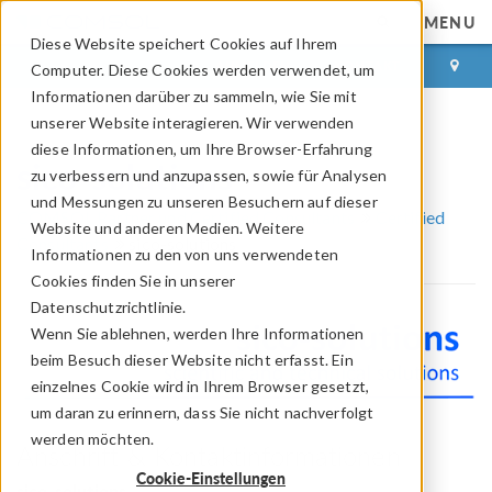
MENU
Diese Website speichert Cookies auf Ihrem
ANMELDEN
KONTAKT
Computer. Diese Cookies werden verwendet, um
Informationen darüber zu sammeln, wie Sie mit
unserer Website interagieren. Wir verwenden
diese Informationen, um Ihre Browser-Erfahrung
sico-solutions
zu verbessern und anzupassen, sowie für Analysen
und Messungen zu unseren Besuchern auf dieser
COMSOL Partner und Certified Consultants
Certified
Website und anderen Medien. Weitere
Consultants
sico-solutions
Informationen zu den von uns verwendeten
Cookies finden Sie in unserer
Datenschutzrichtlinie.
Wenn Sie ablehnen, werden Ihre Informationen
beim Besuch dieser Website nicht erfasst. Ein
einzelnes Cookie wird in Ihrem Browser gesetzt,
um daran zu erinnern, dass Sie nicht nachverfolgt
werden möchten.
Anschrift & Kontaktinformationen
Cookie-Einstellungen
sico-solutions