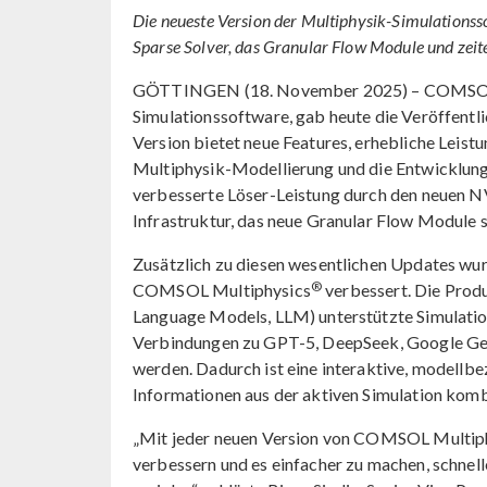
Die neueste Version der Multiphysik-Simulation
Sparse Solver, das Granular Flow Module und zeit
GÖTTINGEN (18. November 2025) – COMSOL, e
Simulationssoftware, gab heute die Veröffen
Version bietet neue Features, erhebliche Leis
Multiphysik-Modellierung und die Entwicklung 
verbesserte Löser-Leistung durch den neuen
Infrastruktur, das neue Granular Flow Module 
Zusätzlich zu diesen wesentlichen Updates wur
®
COMSOL Multiphysics
verbessert. Die Produ
Language Models, LLM) unterstützte Simulatio
Verbindungen zu GPT-5, DeepSeek, Google Ge
werden. Dadurch ist eine interaktive, modell
Informationen aus der aktiven Simulation komb
„Mit jeder neuen Version von COMSOL Multiphys
verbessern und es einfacher zu machen, schnel