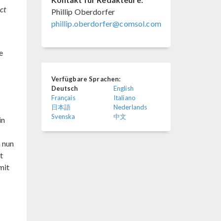
ct
Phillip Oberdorfer
phillip.oberdorfer@comsol.com
e
Verfügbare Sprachen:
Deutsch
English
Français
Italiano
日本語
Nederlands
Svenska
中文
in
 nun
t
mit