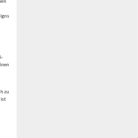
hen
signs
i-
inen
h zu
ist
s