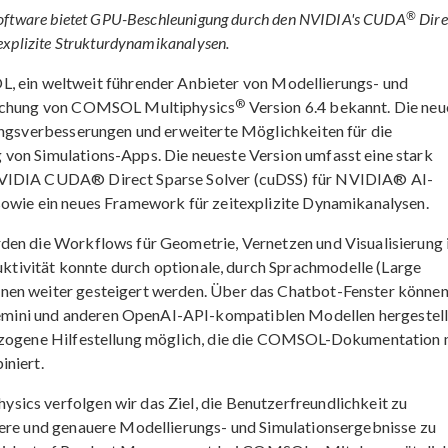
®
ssoftware bietet GPU-Beschleunigung durch den NVIDIA's CUDA
Dire
explizite Strukturdynamikanalysen.
in weltweit führender Anbieter von Modellierungs- und
®
tlichung von COMSOL Multiphysics
Version 6.4 bekannt. Die neu
tungsverbesserungen und erweiterte Möglichkeiten für die
von Simulations-Apps. Die neueste Version umfasst eine stark
 NVIDIA CUDA® Direct Sparse Solver (cuDSS) für NVIDIA® AI-
sowie ein neues Framework für zeitexplizite Dynamikanalysen.
den die Workflows für Geometrie, Vernetzen und Visualisierung 
ktivität konnte durch optionale, durch Sprachmodelle (Large
nen weiter gesteigert werden. Über das Chatbot-Fenster können
mini und anderen OpenAI-API-kompatiblen Modellen hergestell
bezogene Hilfestellung möglich, die die COMSOL-Dokumentation 
iniert.
ics verfolgen wir das Ziel, die Benutzerfreundlichkeit zu
lere und genauere Modellierungs- und Simulationsergebnisse zu