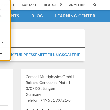
SUPPORT
KONTAKT
DEUTSCH
ANMELDEN
e
EVENTS
BLOG
LEARNING CENTER
ie
URÜCK ZUR PRESSEMITTEILUNGSGALERIE
Comsol Multiphysics GmbH
Robert-Gernhardt-Platz 1
37073 Göttingen
Germany
Telefon: +49 551 99721-0
Kontakt für Redakteure: