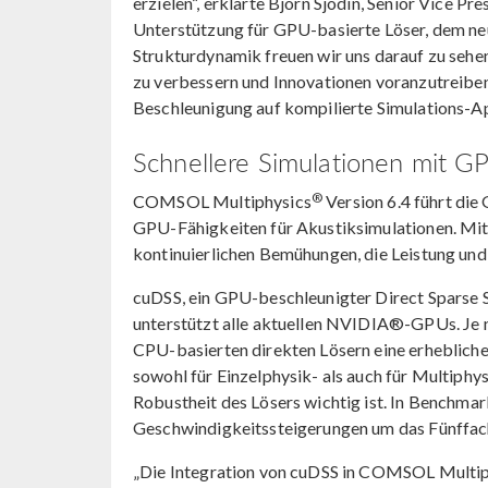
erzielen“, erklärte Bjorn Sjodin, Senior Vice
Unterstützung für GPU-basierte Löser, dem ne
Strukturdynamik freuen wir uns darauf zu sehe
zu verbessern und Innovationen voranzutreiben
Beschleunigung auf kompilierte Simulations-Ap
Schnellere Simulationen mit G
®
COMSOL Multiphysics
Version 6.4 führt die
GPU-Fähigkeiten für Akustiksimulationen. Mi
kontinuierlichen Bemühungen, die Leistung und 
cuDSS, ein GPU-beschleunigter Direct Sparse 
unterstützt alle aktuellen NVIDIA®-GPUs. Je
CPU-basierten direkten Lösern eine erheblich
sowohl für Einzelphysik- als auch für Multiphys
Robustheit des Lösers wichtig ist. In Benchma
Geschwindigkeitssteigerungen um das Fünffach
„Die Integration von cuDSS in COMSOL Multiphy