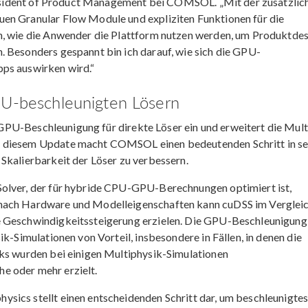
 President of Product Management bei COMSOL. „Mit der zusätzlic
uen Granular Flow Module und expliziten Funktionen für die
n, wie die Anwender die Plattform nutzen werden, um Produktde
. Besonders gespannt bin ich darauf, wie sich die GPU-
ps auswirken wird.“
PU-beschleunigten Lösern
 GPU-Beschleunigung für direkte Löser ein und erweitert die Mult
t diesem Update macht COMSOL einen bedeutenden Schritt in se
Skalierbarkeit der Löser zu verbessern.
Solver, der für hybride CPU-GPU-Berechnungen optimiert ist,
 nach Hardware und Modelleigenschaften kann cuDSS im Vergleic
e Geschwindigkeitssteigerung erzielen. Die GPU-Beschleunigung 
ik-Simulationen von Vorteil, insbesondere in Fällen, in denen die
rks wurden bei einigen Multiphysik-Simulationen
e oder mehr erzielt.
sics stellt einen entscheidenden Schritt dar, um beschleunigte