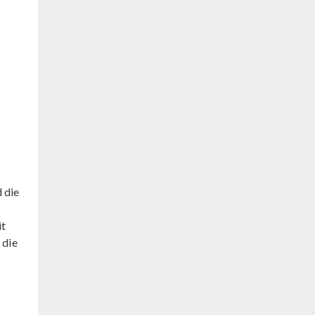
 die
it
 die