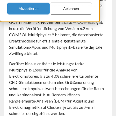
beschleunigt die Berechnungen und führt Ersatzmodelle
Akzeptieren
Ablehnen
ein.
GÖTTINGEN (7. November 2023) — COMSOL gab
heute die Veröffentlichung von Version 6.2 von
®
COMSOL Multiphysics
bekannt, die datenbasierte
Ersatzmodelle für effiziente eigenständige
Simulations-Apps und Multiphysik-basierte digitale
Zwillinge bietet.
Darüber hinaus enthält sie leistungsstarke
Multiphysik-Löser für die Analyse von
Elektromotoren, bis zu 40% schnellere turbulente
CFD-Simulationen und um eine Größenordnung
schnellere Impulsantwortberechnungen für die Raum-
und Kabinenakustik. Außerdem können
Randelemente-Analysen (BEM) für Akustik und
Elektromagnetik auf Clustern jetzt bis zu 7-mal
schneller durchgeführt werden.