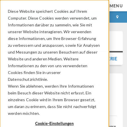
MENU
Diese Website speichert Cookies auf Ihrem
ANMELDEN
KONTAKT
Computer. Diese Cookies werden verwendet, um
Informationen darüber zu sammeln, wie Sie mit
unserer Website interagieren. Wir verwenden
diese Informationen, um Ihre Browser-Erfahrung
Press Release
zu verbessern und anzupassen, sowie für Analysen
und Messungen zu unseren Besuchern auf dieser
ZURÜCK ZUR PRESSEMITTEILUNGSGALERIE
Website und anderen Medien. Weitere
Informationen zu den von uns verwendeten
Cookies finden Sie in unserer
Datenschutzrichtlinie.
COMSOL veröffentlicht
Wenn Sie ablehnen, werden Ihre Informationen
Version 6.2 von
beim Besuch dieser Website nicht erfasst. Ein
einzelnes Cookie wird in Ihrem Browser gesetzt,
®
COMSOL Multiphysics
um daran zu erinnern, dass Sie nicht nachverfolgt
werden möchten.
Cookie-Einstellungen
Die neueste Version der Multiphysik-Simulationssoftware