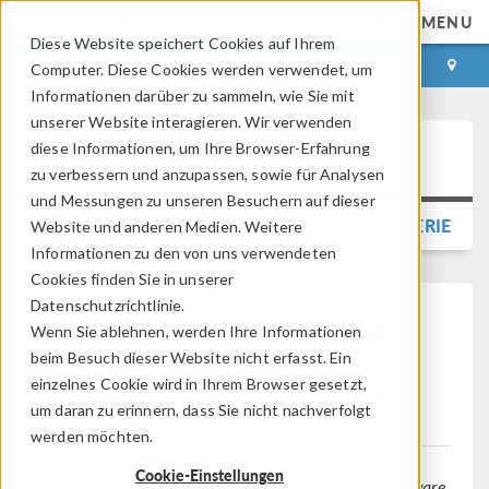
MENU
Diese Website speichert Cookies auf Ihrem
ANMELDEN
KONTAKT
Computer. Diese Cookies werden verwendet, um
Informationen darüber zu sammeln, wie Sie mit
unserer Website interagieren. Wir verwenden
diese Informationen, um Ihre Browser-Erfahrung
Press Release
zu verbessern und anzupassen, sowie für Analysen
und Messungen zu unseren Besuchern auf dieser
ZURÜCK ZUR PRESSEMITTEILUNGSGALERIE
Website und anderen Medien. Weitere
Informationen zu den von uns verwendeten
Cookies finden Sie in unserer
Datenschutzrichtlinie.
COMSOL veröffentlicht
Wenn Sie ablehnen, werden Ihre Informationen
Version 6.2 von
beim Besuch dieser Website nicht erfasst. Ein
einzelnes Cookie wird in Ihrem Browser gesetzt,
®
COMSOL Multiphysics
um daran zu erinnern, dass Sie nicht nachverfolgt
werden möchten.
Cookie-Einstellungen
Die neueste Version der Multiphysik-Simulationssoftware