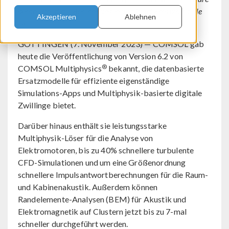
beschleunigt die Berechnungen und führt Ersatzmodelle
Akzeptieren
Ablehnen
ein.
GÖTTINGEN (7. November 2023) — COMSOL gab
heute die Veröffentlichung von Version 6.2 von
®
COMSOL Multiphysics
bekannt, die datenbasierte
Ersatzmodelle für effiziente eigenständige
Simulations-Apps und Multiphysik-basierte digitale
Zwillinge bietet.
Darüber hinaus enthält sie leistungsstarke
Multiphysik-Löser für die Analyse von
Elektromotoren, bis zu 40% schnellere turbulente
CFD-Simulationen und um eine Größenordnung
schnellere Impulsantwortberechnungen für die Raum-
und Kabinenakustik. Außerdem können
Randelemente-Analysen (BEM) für Akustik und
Elektromagnetik auf Clustern jetzt bis zu 7-mal
schneller durchgeführt werden.